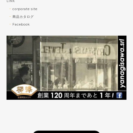
LINK
2026/08/01
corporate site
商品カタログ
ショップさんとても親切でした。発送も早く助かりま
Facebook
した！大切に使います！
お気に召していただけたようでよかったで
す！ 私自身がオーダーしたら早く欲しいっ
っ!!と思ってしまうので、なるべく早い発
送を心がけております(^^)v 引き続きご贔
屓を賜りますよう宜しくお願い致します。
柳澤商会ジュエリーショップ
訳あり｜Pt 0.32ct ダイヤモンド ネックレス
2026/07/11
素晴らしいダイヤモンドのネックレスを購入出来て、
心から感謝申し上げます！傷なんて素人のわたくしに