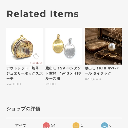
Related Items
アウトレット｜蛇革
蔵出し！SV ペンダン
蔵出し！K18 マベパ
ジュエリーボックスポ
ト空枠 *w13 x H18
ール タイタック
ーチ
ルース用
¥39,000
¥4,000
¥500
ショップの評価
すべて
54
1
0