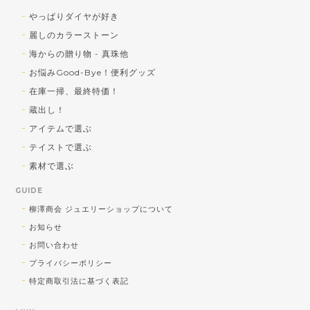
思っているので、お買い得品であっても美
しくなければ、というポリシーは正解！と
やっぱりダイヤが好き
思えるコメントで嬉しいです！ 引き続きご
麗しのカラーストーン
贔屓を賜りますよう宜しくお願い致します♪
海からの贈り物 - 真珠他
お悩みGood-Bye！便利グッズ
在庫一掃、最終特価！
蔵出し！SV トルコ石／シェルカメオ ペンダントトップ
蔵出し！
b) トルコ石 大
アイテムで選ぶ
2026/08/01
テイストで選ぶ
送料対策で購入しました！可愛かったです！
素材で選ぶ
GUIDE
気軽に使っていただきたい！との蔵出し大
柳澤商会 ジュエリーショップについて
放出品ですが、楽しく使っていただけそう
お知らせ
でよかったです♪暑い夏に視覚で涼を取り入
れてくださいませ♪
お問い合わせ
プライバシーポリシー
特定商取引法に基づく表記
<チャームOK！> SV ひねりデザイン ピアリング