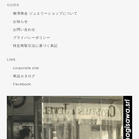
GUIDE
気軽に使っていただきたい！との蔵出し大
柳澤商会 ジュエリーショップについて
放出品ですが、楽しく使っていただけそう
お知らせ
でよかったです♪暑い夏に視覚で涼を取り入
れてくださいませ♪
お問い合わせ
プライバシーポリシー
特定商取引法に基づく表記
<チャームOK！> SV ひねりデザイン ピアリング
LINK
2026/08/01
corporate site
商品カタログ
ショップさんとても親切でした。発送も早く助かりま
Facebook
した！大切に使います！
お気に召していただけたようでよかったで
す！ 私自身がオーダーしたら早く欲しいっ
っ!!と思ってしまうので、なるべく早い発
送を心がけております(^^)v 引き続きご贔
屓を賜りますよう宜しくお願い致します。
柳澤商会ジュエリーショップ