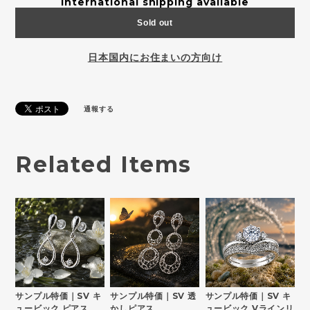
International shipping available
Sold out
日本国内にお住まいの方向け
通報する
Related Items
サンプル特価｜SV キ
サンプル特価｜SV 透
サンプル特価｜SV キ
ュービック ピアス
かしピアス
ュービック Vラインリ