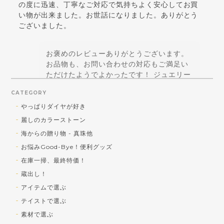
の度に迅速、丁寧なご対応で気持ちよく安心してお買
い物が出来ました。お世話になりました。ありがとう
ございました。
お褒めのレビューありがとうございます。
お品物も、お問い合わせの対応もご満足い
ただけたようでよかったです！ ジュエリー
はテンションが上がることに価値があると
CATEGORY
思っているので、お買い得品であっても美
しくなければ、というポリシーは正解！と
やっぱりダイヤが好き
思えるコメントで嬉しいです！ 引き続きご
麗しのカラーストーン
贔屓を賜りますよう宜しくお願い致します♪
海からの贈り物 - 真珠他
お悩みGood-Bye！便利グッズ
在庫一掃、最終特価！
蔵出し！SV トルコ石／シェルカメオ ペンダントトップ
蔵出し！
b) トルコ石 大
アイテムで選ぶ
2026/08/01
テイストで選ぶ
送料対策で購入しました！可愛かったです！
素材で選ぶ