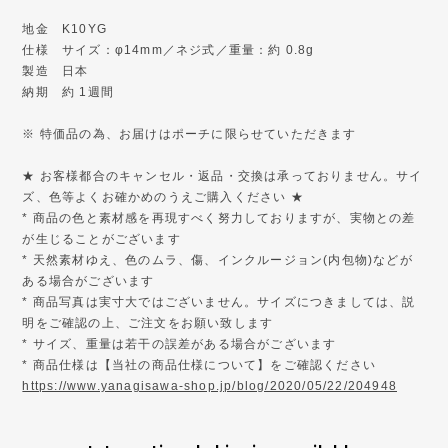
地金 K10YG
仕様 サイズ：φ14mm／ネジ式／重量：約 0.8g
製造 日本
納期 約 1週間
※ 特価品の為、お届けはポーチに限らせていただきます
★ お客様都合のキャンセル・返品・交換は承っておりません。サイ
ズ、色等よくお確かめのうえご購入ください ★
* 商品の色と素材感を再現すべく努力しておりますが、実物との差
が生じることがございます
* 天然素材ゆえ、色のムラ、傷、インクルージョン(内包物)などが
ある場合がございます
* 商品写真は実寸大ではございません。サイズにつきましては、説
明をご確認の上、ご注文をお願い致します
* サイズ、重量は若干の誤差がある場合がございます
* 商品仕様は【当社の商品仕様について】をご確認ください
https://www.yanagisawa-shop.jp/blog/2020/05/22/204948