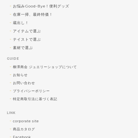
お悩みGood-Bye！便利グッズ
在庫一掃、最終特価！
蔵出し！SV トルコ石／シェルカメオ ペンダントトップ
蔵出し！
b) トルコ石 大
アイテムで選ぶ
2026/08/01
テイストで選ぶ
送料対策で購入しました！可愛かったです！
素材で選ぶ
GUIDE
気軽に使っていただきたい！との蔵出し大
柳澤商会 ジュエリーショップについて
放出品ですが、楽しく使っていただけそう
お知らせ
でよかったです♪暑い夏に視覚で涼を取り入
れてくださいませ♪
お問い合わせ
プライバシーポリシー
特定商取引法に基づく表記
<チャームOK！> SV ひねりデザイン ピアリング
LINK
2026/08/01
corporate site
商品カタログ
ショップさんとても親切でした。発送も早く助かりま
Facebook