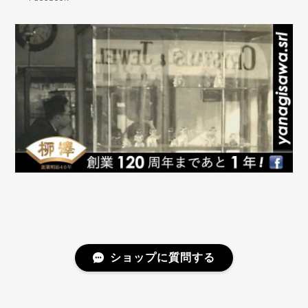
した！大切に使います！
お気に召していただけたようでよかったで
す！ 私自身がオーダーしたら早く欲しいっ
っ!!と思ってしまうので、なるべく早い発
送を心がけております(^^)v 引き続きご贔
屓を賜りますよう宜しくお願い致します。
柳澤商会ジュエリーショップ
訳あり｜Pt 0.32ct ダイヤモンド ネックレス
2026/07/11
素晴らしいダイヤモンドのネックレスを購入出来て、
心から感謝申し上げます！傷なんて素人のわたくしに
ショップに質問する
はさっぱり見えないですし！0.32カラットってこんな
に存在感かあるのだと、自分の姿を鏡で見ながら感動
しております！ またお世話になります！ 本当に素晴ら
しいご縁をありがとう御座います！