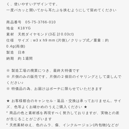
く、使いやすいデザインです。
一度パカッと開いてから耳たぶを挟むようにして留めてください
商品番号 05-75-3766-010
地金 K18YG
素材 天然ダイヤモンド(3石 計0.03ct)
仕様 サイズ：w3 x h9 mm (片側)／クリップ式／重量：約
0.4g(両側)
製造 日本
納期 約 1週間
※ 製造工場の廃業につき、最終大特価です
※ 片側のみの販売です。片側の２個目のイヤリングとして楽しんで
ください♪
※ 特価品の為、お届けはポーチに限らせていただきます
★ お客様都合のキャンセル・返品・交換は承っておりません。サイ
ズ、色等よくお確かめのうえご購入ください ★
* 商品の色と素材感を再現すべく努力しておりますが、実物との差
が生じることがございます
* 天然素材ゆえ、色のムラ、傷、インクルージョン(内包物)などが