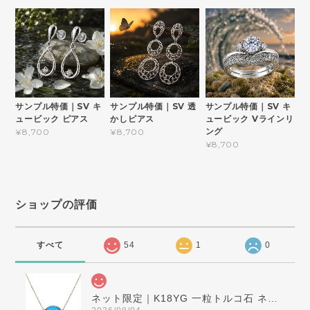
サンプル特価｜SV キ
サンプル特価｜SV 透
サンプル特価｜SV キ
ュービック ピアス
かしピアス
ュービック Vラインリ
ング
¥8,700
¥8,700
¥8,700
ショップの評価
すべて
54
1
0
ネット限定｜K18YG 一粒トルコ石 ネックレス