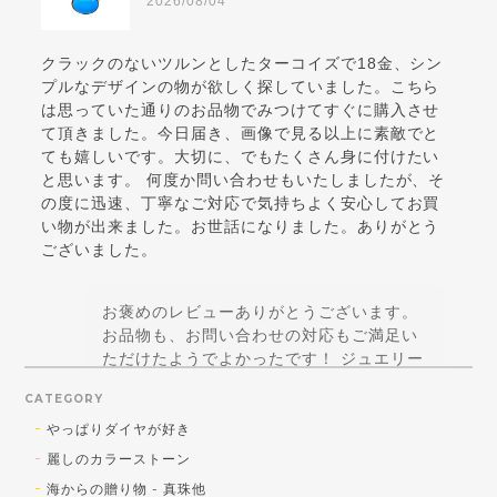
2026/08/04
クラックのないツルンとしたターコイズで18金、シン
プルなデザインの物が欲しく探していました。こちら
は思っていた通りのお品物でみつけてすぐに購入させ
て頂きました。今日届き、画像で見る以上に素敵でと
ても嬉しいです。大切に、でもたくさん身に付けたい
と思います。 何度か問い合わせもいたしましたが、そ
の度に迅速、丁寧なご対応で気持ちよく安心してお買
い物が出来ました。お世話になりました。ありがとう
ございました。
お褒めのレビューありがとうございます。
お品物も、お問い合わせの対応もご満足い
ただけたようでよかったです！ ジュエリー
はテンションが上がることに価値があると
CATEGORY
思っているので、お買い得品であっても美
しくなければ、というポリシーは正解！と
やっぱりダイヤが好き
思えるコメントで嬉しいです！ 引き続きご
麗しのカラーストーン
贔屓を賜りますよう宜しくお願い致します♪
海からの贈り物 - 真珠他