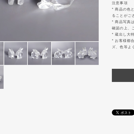
注意事項
* 商品の
ることがご
* 商品写
確認の上、
* 蔵出し
* お客様
ズ、色等よ