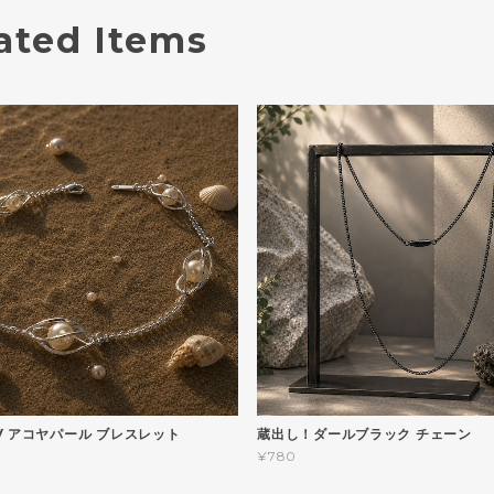
ated Items
V アコヤパール ブレスレット
蔵出し！ダールブラック チェーン
¥780