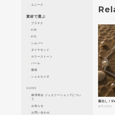
ユニーク
Rel
素材で選ぶ
プラチナ
K18
K10
シルバー
ダイヤモンド
カラーストーン
パール
珊瑚
シェルカメオ
GUIDE
柳澤商会 ジュエリーショップについ
て
蔵出し！S
お知らせ
¥17,000
お問い合わせ