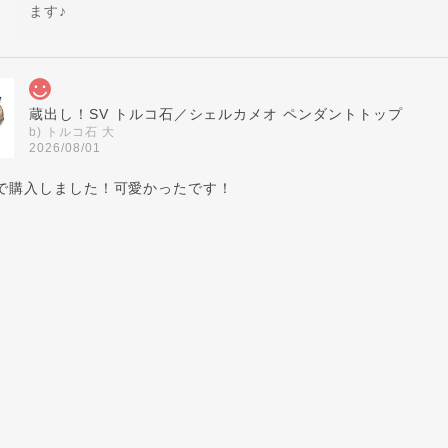
ます♪
蔵出し！SV トルコ石／シェルカメオ ペンダントトップ
b) トルコ石 大
2026/08/01
で購入しました！可愛かったです！
気軽に使っていただきたい！との蔵出し大放出品ですが、楽し
覚で涼を取り入れてくださいませ♪
<チャームOK！> SV ひねりデザイン ピアリング
2026/08/01
さんとても親切でした。発送も早く助かりました！大切に使います