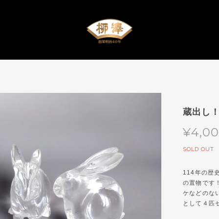
蔵出し
¥4,0
SOLD OUT
114年の
の置物です
ケなどのな
として４匹