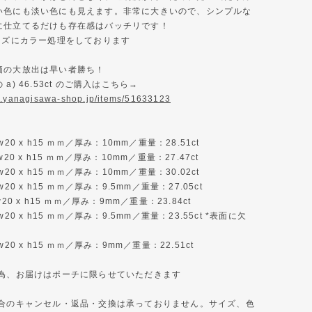
い色にも淡い色にも見えます。非常に大きいので、シンプルな
に仕立てるだけも存在感はバッチリです！
パーズにカラー処理をしております
価の大放出は早い者勝ち！
a) 46.53ct のご購入はこちら→
w.yanagisawa-shop.jp/items/51633123
w20 x h15 ｍｍ／厚み：10mm／重量：28.51ct
w20 x h15 ｍｍ／厚み：10mm／重量：27.47ct
w20 x h15 ｍｍ／厚み：10mm／重量：30.02ct
w20 x h15 ｍｍ／厚み：9.5mm／重量：27.05ct
w20 x h15 ｍｍ／厚み：9mm／重量：23.84ct
w20 x h15 ｍｍ／厚み：9.5mm／重量：23.55ct *表面に欠
w20 x h15 ｍｍ／厚み：9mm／重量：22.51ct
の為、お届けはポーチに限らせていただきます
都合のキャンセル・返品・交換は承っておりません。サイズ、色