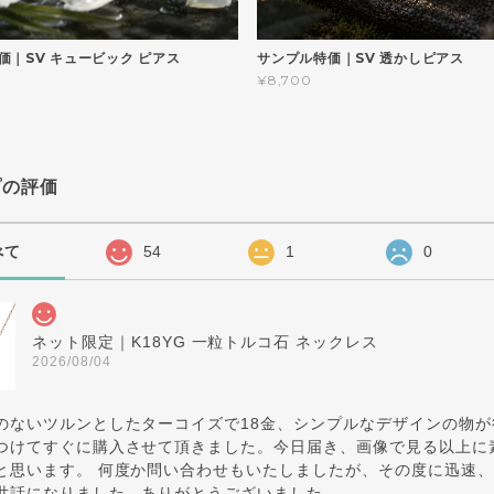
価｜SV キュービック ピアス
サンプル特価｜SV 透かしピアス
¥8,700
プの評価
べて
54
1
0
ネット限定｜K18YG 一粒トルコ石 ネックレス
2026/08/04
のないツルンとしたターコイズで18金、シンプルなデザインの物
つけてすぐに購入させて頂きました。今日届き、画像で見る以上に
と思います。 何度か問い合わせもいたしましたが、その度に迅速
世話になりました。ありがとうございました。