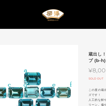
蔵出し！
プ (b-h)
¥8,0
SOLD OUT
この度の蔵
ズです！
人工的な鮮
リーン。傷