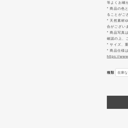
等よくお確
* 商品の
ることがご
* 天然素材
合がござい
* 商品写
確認の上、
* サイズ
* 商品仕
https://ww
種類