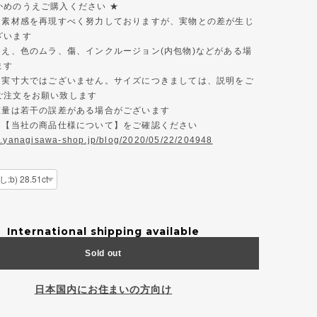
かめのうえご購入ください ★
色と素材感を再現すべく努力しておりますが、実物との差が生じ
ざいます
ゆえ、色のムラ、傷、インクルージョン(内包物)などがある場
ます
真は実寸大ではございません。サイズにつきましては、説明をご
ご注文をお願い致します
、重量は若干の誤差がある場合がございます
様は【当社の商品仕様について】をご確認ください
w.yanagisawa-shop.jp/blog/2020/05/22/204948
International shipping available
Sold out
日本国内にお住まいの方向け