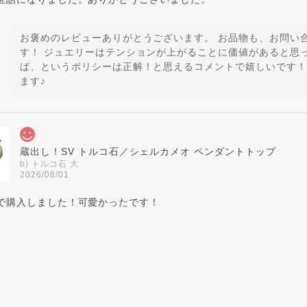
お褒めのレビューありがとうございます。 お品物も、お問い
す！ ジュエリーはテンションが上がることに価値があると思
ば、というポリシーは正解！と思えるコメントで嬉しいです！
ます♪
蔵出し！SV トルコ石／シェルカメオ ペンダントトップ
b) トルコ石 大
2026/08/01
で購入しました！可愛かったです！
気軽に使っていただきたい！との蔵出し大放出品ですが、楽し
覚で涼を取り入れてくださいませ♪