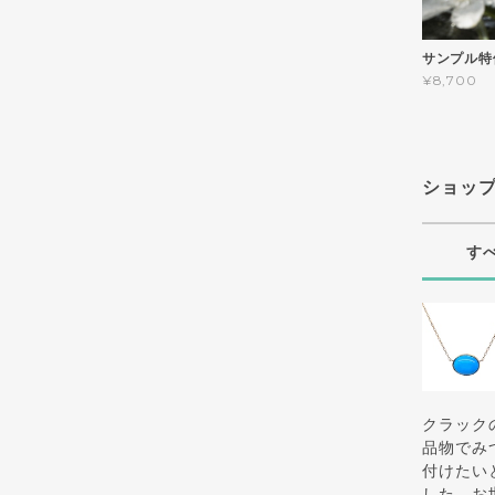
サンプル特
¥8,700
ショッ
す
クラック
品物でみ
付けたい
した。お