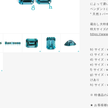
によって濃
ペンダント
* 天然ト
蔵出し大特
特大サイズの 
https://ww
b) サイズ：
c) サイズ：
d) サイズ：
e) サイズ：
f) サイズ：
g) サイズ：
けあり
h) サイズ：
※ 特価品
★ お客様