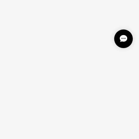
！
ーしたら早く欲しいっっ!!と思ってしまうので、
を賜りますよう宜しくお願い致します。 柳澤商会ジ
す！傷なんて素人のわたくしにはさっぱり見えないで
がら感動しております！ またお世話になります！ 本当
プライバシーポリシー
特定商取引法に基づく表記