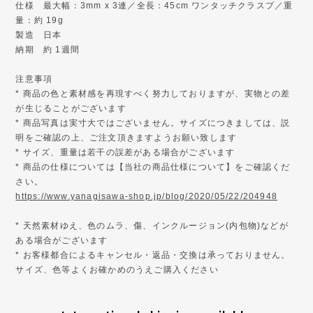
仕様 最大幅：3mm x 3連／全長：45cm ワンタッチクラスプ／重
量：約 19g
製造 日本
納期 約 1週間
注意事項
* 商品の色と素材感を再現すべく努力しておりますが、実物との差
が生じることがございます
* 商品写真は実寸大ではございません。サイズにつきましては、説
明をご確認の上、ご注文頂きますようお願い致します
* サイズ、重量は若干の誤差がある場合がございます
* 商品の仕様については【当社の商品仕様について】をご確認くだ
さい。
https://www.yanagisawa-shop.jp/blog/2020/05/22/204948
* 天然素材ゆえ、色のムラ、傷、インクルージョン(内包物)などが
ある場合がございます
* お客様都合によるキャンセル・返品・交換は承っておりません。
サイズ、色等よくお確かめのうえご購入ください