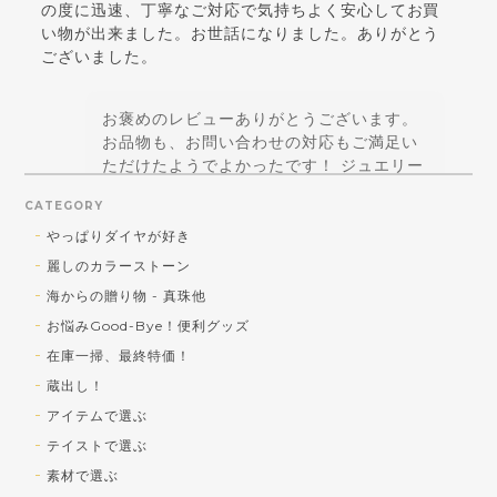
の度に迅速、丁寧なご対応で気持ちよく安心してお買
い物が出来ました。お世話になりました。ありがとう
ございました。
お褒めのレビューありがとうございます。
お品物も、お問い合わせの対応もご満足い
ただけたようでよかったです！ ジュエリー
はテンションが上がることに価値があると
CATEGORY
思っているので、お買い得品であっても美
しくなければ、というポリシーは正解！と
やっぱりダイヤが好き
思えるコメントで嬉しいです！ 引き続きご
麗しのカラーストーン
贔屓を賜りますよう宜しくお願い致します♪
海からの贈り物 - 真珠他
お悩みGood-Bye！便利グッズ
在庫一掃、最終特価！
蔵出し！SV トルコ石／シェルカメオ ペンダントトップ
蔵出し！
b) トルコ石 大
アイテムで選ぶ
2026/08/01
テイストで選ぶ
送料対策で購入しました！可愛かったです！
素材で選ぶ