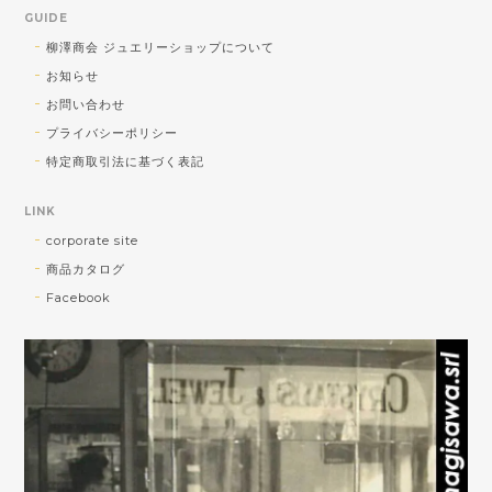
GUIDE
気軽に使っていただきたい！との蔵出し大
柳澤商会 ジュエリーショップについて
放出品ですが、楽しく使っていただけそう
お知らせ
でよかったです♪暑い夏に視覚で涼を取り入
れてくださいませ♪
お問い合わせ
プライバシーポリシー
特定商取引法に基づく表記
<チャームOK！> SV ひねりデザイン ピアリング
LINK
2026/08/01
corporate site
商品カタログ
ショップさんとても親切でした。発送も早く助かりま
Facebook
した！大切に使います！
お気に召していただけたようでよかったで
す！ 私自身がオーダーしたら早く欲しいっ
っ!!と思ってしまうので、なるべく早い発
送を心がけております(^^)v 引き続きご贔
屓を賜りますよう宜しくお願い致します。
柳澤商会ジュエリーショップ