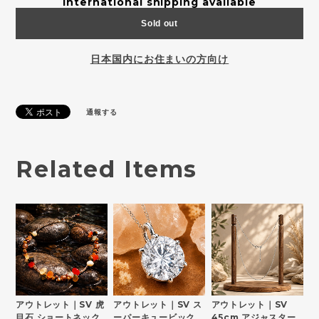
International shipping available
Sold out
日本国内にお住まいの方向け
通報する
Related Items
アウトレット｜SV 虎
アウトレット｜SV ス
アウトレット｜SV
目石 ショートネック
ーパーキュービック
45cm アジャスター