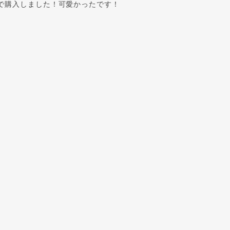
で購入しました！可愛かったです！
気軽に使っていただきたい！との蔵出し大放出品ですが、楽し
覚で涼を取り入れてくださいませ♪
<チャームOK！> SV ひねりデザイン ピアリング
2026/08/01
さんとても親切でした。発送も早く助かりました！大切に使います
お気に召していただけたようでよかったです！ 私自身がオーダ
なるべく早い発送を心がけております(^^)v 引き続きご贔屓
ュエリーショップ