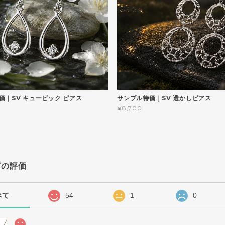
価｜SV キュービック ピアス
サンプル特価｜SV 透かしピアス
¥8,700
プの評価
べて
54
1
0