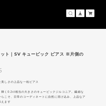
ット｜SV キュービック ピアス ※片側の
5
な美しさの上品な一粒ピアス
輝く0.2ct相当の大きさのキュービックジルコニア。繊細な
からこそ、日常のコーディネートに自然に溶け込み、上品なア
添えます