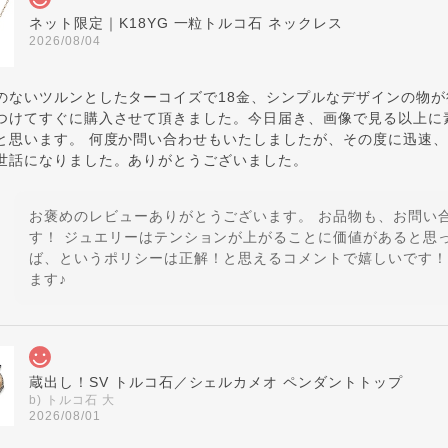
ネット限定｜K18YG 一粒トルコ石 ネックレス
2026/08/04
のないツルンとしたターコイズで18金、シンプルなデザインの物
つけてすぐに購入させて頂きました。今日届き、画像で見る以上に
と思います。 何度か問い合わせもいたしましたが、その度に迅速
世話になりました。ありがとうございました。
お褒めのレビューありがとうございます。 お品物も、お問い
す！ ジュエリーはテンションが上がることに価値があると思
ば、というポリシーは正解！と思えるコメントで嬉しいです！
ます♪
蔵出し！SV トルコ石／シェルカメオ ペンダントトップ
b) トルコ石 大
2026/08/01