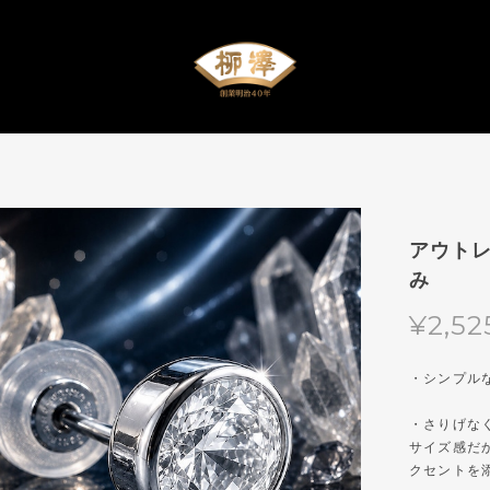
アウトレ
み
¥2,52
・シンプル
・さりげなく
サイズ感だ
クセントを