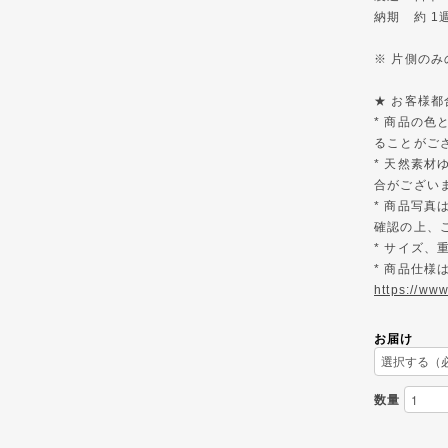
納期 約 1
※ 片側の
★ お客様
* 商品の
ることがご
* 天然素材
合がござい
* 商品写
確認の上、
* サイズ
* 商品仕
https://ww
お届け
数量