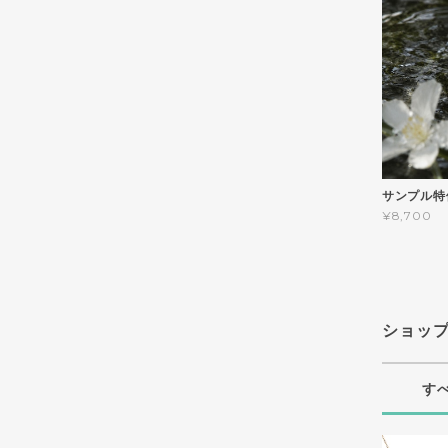
サンプル特
¥8,700
ショッ
す