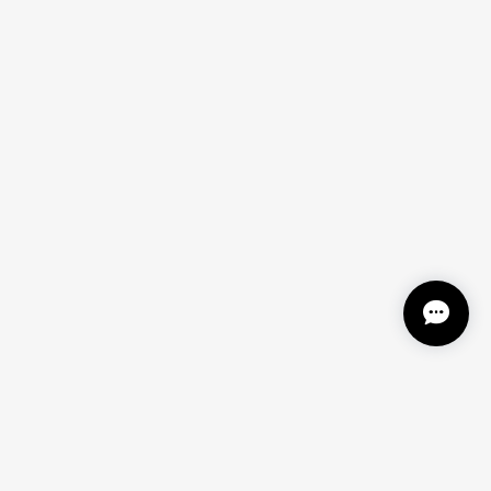
く使っていただけそうでよかったです♪暑い夏に視
！
ーしたら早く欲しいっっ!!と思ってしまうので、
を賜りますよう宜しくお願い致します。 柳澤商会ジ