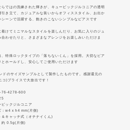
ならではの洗練された輝きが、キュービックジルコニアの透明
層引き立て、カジュアルな装いからオフィススタイル、お出か
いシーンで活躍する、飽きのこないシンプルなピアスです
に着けてミニマルなスタイルを楽しんだり、お気に入りのジュ
み合わせたりと、さまざまなアレンジをお楽しみいただけま
は、特殊ロックタイプの「落ちないくん」を採用。大切なピア
りとホールドし、安心してご使用いただけます
モンドのサイズサンプルとして製作したものです。感謝還元の
ニコニコ)プライスで大放出です！
76-4278-600
25
ービックジルコニア
w4 x h4 mm(片側)
︎ポスト＆キャッチ式（オチナイくん)
量：約 0.5g(片側)