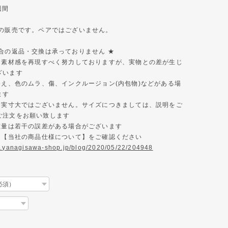
週間
みの販売です。ペアではございません。
都合の返品・交換は承っておりません ★
色と素材感を再現すべく努力しておりますが、実物との差が生じ
ざいます
ゆえ、色のムラ、傷、インクルージョン(内包物)などがある場
ます
真は実寸大ではございません。サイズにつきましては、説明をご
ご注文をお願い致します
、重量は若干の誤差がある場合がございます
様は【当社の商品仕様について】をご確認ください
w.yanagisawa-shop.jp/blog/2020/05/22/204948