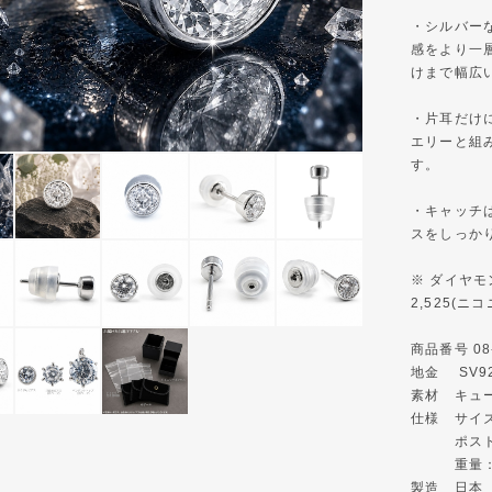
・シルバー
感をより一
けまで幅広
・片耳だけ
エリーと組
す。
・キャッチ
スをしっか
※ ダイヤ
2,525(
商品番号 08-
地金 SV9
素材 キュ
仕様 サイズ：
︎︎ ︎︎ ︎
︎︎ ︎︎ ︎︎重
製造 日本