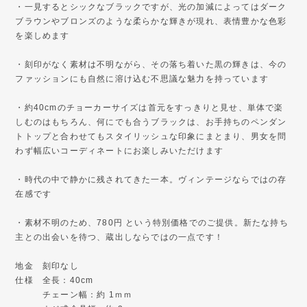
・一見するとシックなブラックですが、光の加減によってはダーク
ブラウンやブロンズのような柔らかな輝きが現れ、表情豊かな色彩
を楽しめます
・刻印がなく素材は不明ながら、その落ち着いた黒の輝きは、今の
ファッションにも自然に溶け込む不思議な魅力を持っています
・約40cmのチョーカーサイズは首元をすっきりと見せ、単体で楽
しむのはもちろん、何にでも合うブラックは、お手持ちのペンダン
トトップと合わせてもスタイリッシュな印象にまとまり、男女を問
わず幅広いコーディネートにお楽しみいただけます
・時代の中で静かに残されてきた一本。ヴィンテージならではの存
在感です
・素材不明のため、780円 という特別価格でのご提供。新たな持ち
主との出会いを待つ、蔵出しならではの一点です！
地金 刻印なし
仕様 全長：40cm
チェーン幅：約 1ｍｍ