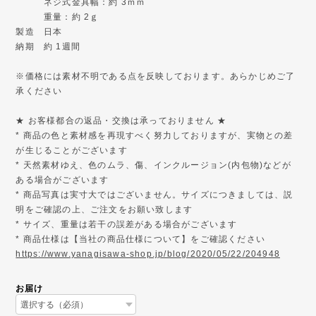
ネジ式金具幅：約 3ｍｍ
重量：約 2ｇ
製造 日本
納期 約 1週間
※価格には素材不明である点を反映しております。あらかじめご了
承ください
★ お客様都合の返品・交換は承っておりません ★
* 商品の色と素材感を再現すべく努力しておりますが、実物との差
が生じることがございます
* 天然素材ゆえ、色のムラ、傷、インクルージョン(内包物)などが
ある場合がございます
* 商品写真は実寸大ではございません。サイズにつきましては、説
明をご確認の上、ご注文をお願い致します
* サイズ、重量は若干の誤差がある場合がございます
* 商品仕様は【当社の商品仕様について】をご確認ください
https://www.yanagisawa-shop.jp/blog/2020/05/22/204948
お届け