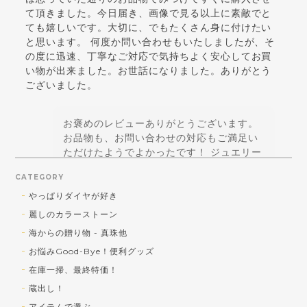
て頂きました。今日届き、画像で見る以上に素敵でと
ても嬉しいです。大切に、でもたくさん身に付けたい
と思います。 何度か問い合わせもいたしましたが、そ
の度に迅速、丁寧なご対応で気持ちよく安心してお買
い物が出来ました。お世話になりました。ありがとう
ございました。
お褒めのレビューありがとうございます。
お品物も、お問い合わせの対応もご満足い
ただけたようでよかったです！ ジュエリー
はテンションが上がることに価値があると
CATEGORY
思っているので、お買い得品であっても美
しくなければ、というポリシーは正解！と
やっぱりダイヤが好き
思えるコメントで嬉しいです！ 引き続きご
麗しのカラーストーン
贔屓を賜りますよう宜しくお願い致します♪
海からの贈り物 - 真珠他
お悩みGood-Bye！便利グッズ
在庫一掃、最終特価！
蔵出し！SV トルコ石／シェルカメオ ペンダントトップ
蔵出し！
b) トルコ石 大
アイテムで選ぶ