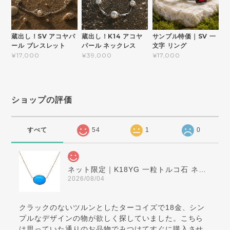
蔵出し！SV アコヤパ
蔵出し！K14 アコヤ
サンプル特価｜SV 一
ール ブレスレット
パール ネックレス
文字 リング
¥17,000
¥39,000
¥17,000
ショップの評価
すべて
54
1
0
ネット限定｜K18YG 一粒トルコ石 ネックレス
2026/08/04
クラックのないツルンとしたターコイズで18金、シン
プルなデザインの物が欲しく探していました。こちら
は思っていた通りのお品物でみつけてすぐに購入させ