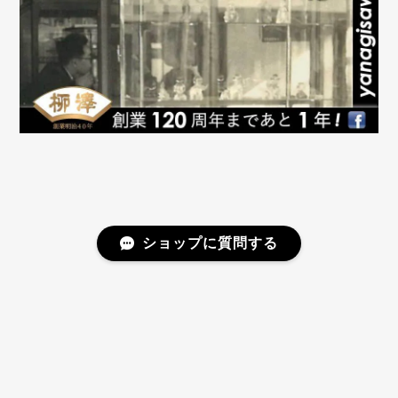
っ!!と思ってしまうので、なるべく早い発
送を心がけております(^^)v 引き続きご贔
屓を賜りますよう宜しくお願い致します。
柳澤商会ジュエリーショップ
訳あり｜Pt 0.32ct ダイヤモンド ネックレス
2026/07/11
素晴らしいダイヤモンドのネックレスを購入出来て、
心から感謝申し上げます！傷なんて素人のわたくしに
ショップに質問する
はさっぱり見えないですし！0.32カラットってこんな
に存在感かあるのだと、自分の姿を鏡で見ながら感動
しております！ またお世話になります！ 本当に素晴ら
しいご縁をありがとう御座います！
プライバシーポリシー
特定商取引法に基づく表記
訳ありダイヤモンドではありますが、サイ
ズや色、輝きは申し分のない高品質なもの
です！これからも出番多くご愛用いただけ
©柳澤商会 ジュエリーショップ