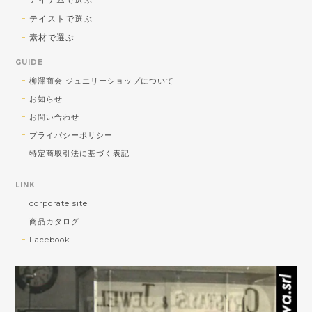
2026/08/01
テイストで選ぶ
送料対策で購入しました！可愛かったです！
素材で選ぶ
GUIDE
気軽に使っていただきたい！との蔵出し大
柳澤商会 ジュエリーショップについて
放出品ですが、楽しく使っていただけそう
お知らせ
でよかったです♪暑い夏に視覚で涼を取り入
れてくださいませ♪
お問い合わせ
プライバシーポリシー
特定商取引法に基づく表記
<チャームOK！> SV ひねりデザイン ピアリング
LINK
2026/08/01
corporate site
商品カタログ
ショップさんとても親切でした。発送も早く助かりま
Facebook
した！大切に使います！
お気に召していただけたようでよかったで
す！ 私自身がオーダーしたら早く欲しいっ