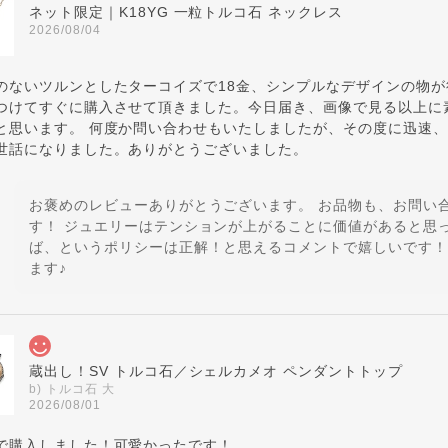
ネット限定｜K18YG 一粒トルコ石 ネックレス
2026/08/04
のないツルンとしたターコイズで18金、シンプルなデザインの物
つけてすぐに購入させて頂きました。今日届き、画像で見る以上に
と思います。 何度か問い合わせもいたしましたが、その度に迅速
世話になりました。ありがとうございました。
お褒めのレビューありがとうございます。 お品物も、お問い
す！ ジュエリーはテンションが上がることに価値があると思
ば、というポリシーは正解！と思えるコメントで嬉しいです！
ます♪
蔵出し！SV トルコ石／シェルカメオ ペンダントトップ
b) トルコ石 大
2026/08/01
で購入しました！可愛かったです！