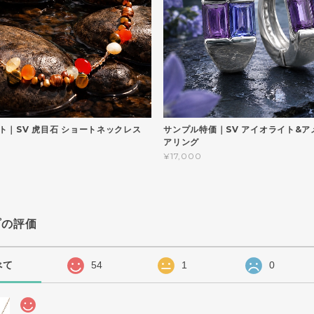
ト｜SV 虎目石 ショートネックレス
サンプル特価｜SV アイオライト&ア
アリング
¥17,000
プの評価
べて
54
1
0