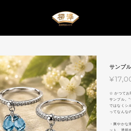
サンプル
¥17,0
☆ かつて
サンプル。
ではなくシ
ってなんな
・爽やかな
ット。透明