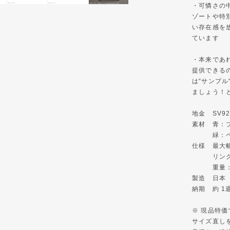
・可憐さの
ゾートや特
い存在感を
ています
・本来であ
提供できる
は“サンプ
ましょう！と
地金 SV92
素材 青：
緑：ペリ
仕様 最大幅
リングサ
重量：約 
製造 日本
納期 約 1
※ 現品特価
サイズ直し