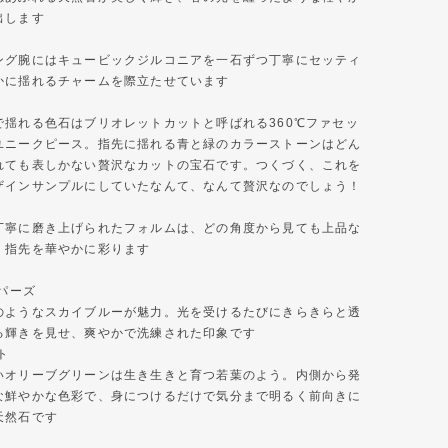
出します
ング腕にはキュービックジルコニアを一石ずつ丁寧にセッティ
かに揺れるチャームを際立たせています
で揺れる色石はブリオレットカットと呼ばれる360℃ファセッ
ユニークピース。指先に揺れる青と緑のカラーストーンはどん
れても表しかない贅沢なカットの宝石です。つくづく、これを
ザインサンプルにしていたなんて、なんて贅沢なのでしょう！
丁寧に磨き上げられたフォルムは、どの角度から見ても上品な
、指先を華やかに彩ります
トパーズ
のようなスカイブルーが魅力。光を受けるたびにきらきらと透
る輝きを見せ、爽やかで洗練された印象です
ト
いオリーブグリーンは生き生きと育つ若葉のよう。内側から発
な鮮やかな色彩で、身につけるだけで気分まで明るく前向きに
天然石です