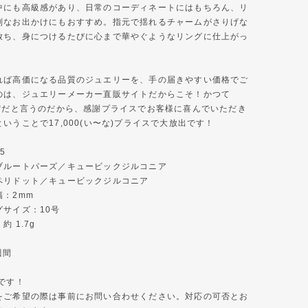
中にも高級感があり、日常のコーディネートにはもちろん、リ
別なお出かけにもおすすめ。指元で揺れるチャームがさりげな
放ち、身につけるたびに心まで華やぐようなリングに仕上がっ
れば高価になる品質のジュエリーを、手の届きやすい価格でご
のは、ジュエリーメーカー直販サイトだからこそ！かつて
ル“だと言うのだから、感謝プライスでお客様に喜んでいただき
いうことで17,000(い〜な)プライスで大放出です！
5
ブルートパーズ／キュービックジルコニア
ドット／キュービックジルコニア
：2mm
イズ：10号
1.7g
週間
です！
をご希望の際は事前にお問い合わせください。対応の可否とお