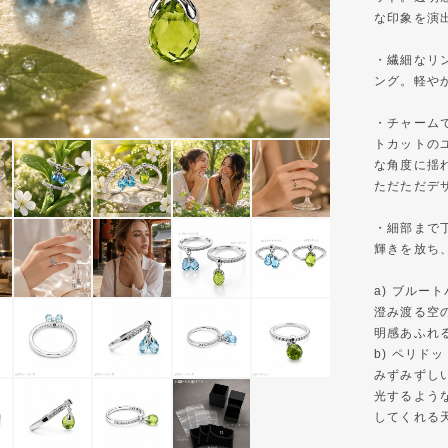
な印象を演
・繊細なリ
ング。軽や
・チャーム
トカットの
な角度に揺
ただただデ
・細部まで
輝きを放ち
a) ブルー
澄み渡る空
明感あふれ
b) ペリドッ
みずみずし
光するよう
してくれる