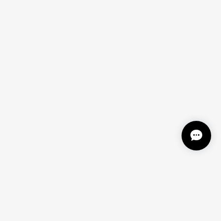
く使っていただけそうでよかったです♪暑い夏に視
！
ーしたら早く欲しいっっ!!と思ってしまうので、
を賜りますよう宜しくお願い致します。 柳澤商会ジ