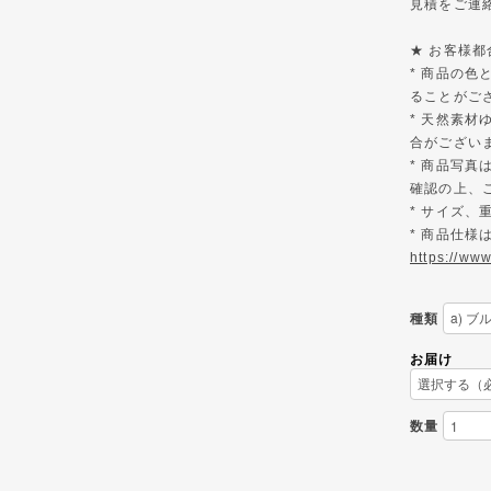
見積をご連
★ お客様
* 商品の
ることがご
* 天然素材
合がござい
* 商品写
確認の上、
* サイズ
* 商品仕
https://ww
種類
お届け
数量