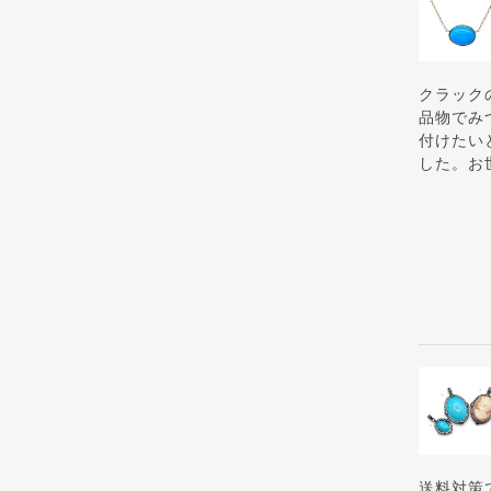
クラック
品物でみ
付けたい
した。お
送料対策