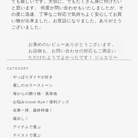
ても嬉しいです。大切に、でもたくさん身に付けたい
と思います。 何度か問い合わせもいたしましたが、そ
の度に迅速、丁寧なご対応で気持ちよく安心してお買
い物が出来ました。お世話になりました。ありがとう
ございました。
お褒めのレビューありがとうございます。
お品物も、お問い合わせの対応もご満足い
ただけたようでよかったです！ ジュエリー
はテンションが上がることに価値があると
CATEGORY
思っているので、お買い得品であっても美
しくなければ、というポリシーは正解！と
やっぱりダイヤが好き
思えるコメントで嬉しいです！ 引き続きご
麗しのカラーストーン
贔屓を賜りますよう宜しくお願い致します♪
海からの贈り物 - 真珠他
お悩みGood-Bye！便利グッズ
在庫一掃、最終特価！
蔵出し！SV トルコ石／シェルカメオ ペンダントトップ
蔵出し！
b) トルコ石 大
アイテムで選ぶ
2026/08/01
テイストで選ぶ