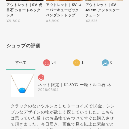
アウトレット｜SV 虎
アウトレット｜SV ス
アウトレット｜SV
目石 ショートネック
ーパーキュービック
45cm アジャスター
レス
ペンダントトップ
チェーン
¥9,800
¥3,900
¥2,525
ショップの評価
すべて
54
1
0
ネット限定｜K18YG 一粒トルコ石 ネックレス
2026/08/04
クラックのないツルンとしたターコイズで18金、シン
プルなデザインの物が欲しく探していました。こちら
は思っていた通りのお品物でみつけてすぐに購入させ
て頂きました。今日届き、画像で見る以上に素敵でと