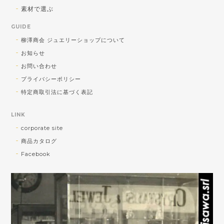
送料対策で購入しました！可愛かったです！
素材で選ぶ
GUIDE
気軽に使っていただきたい！との蔵出し大
柳澤商会 ジュエリーショップについて
放出品ですが、楽しく使っていただけそう
お知らせ
でよかったです♪暑い夏に視覚で涼を取り入
れてくださいませ♪
お問い合わせ
プライバシーポリシー
特定商取引法に基づく表記
<チャームOK！> SV ひねりデザイン ピアリング
LINK
2026/08/01
corporate site
商品カタログ
ショップさんとても親切でした。発送も早く助かりま
Facebook
した！大切に使います！
お気に召していただけたようでよかったで
す！ 私自身がオーダーしたら早く欲しいっ
っ!!と思ってしまうので、なるべく早い発
送を心がけております(^^)v 引き続きご贔