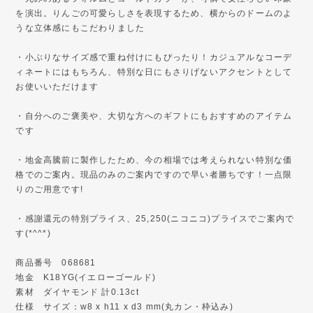
を演出。りんごの可愛らしさを表現するため、横からのドームのよ
うな立体感にもこだわりました
・小ぶりなサイズ感で重ね付けにもぴったり！カジュアルなコーデ
ィネートにはもちろん、特別な日にもさりげないアクセントとして
お使いいただけます
・自分へのご褒美や、大切な方へのギフトにもおすすめのアイテム
です
・地金高騰前に製作したため、今の相場では考えられない特別な価
格でのご案内。現品のみのご案内ですので早い者勝ちです！一点限
りのご用意です!
・感謝還元の特別プライス、25,250(ニコニコ)プライスでご案内で
す(*^^*)
商品番号 068681
地金 K18YG(イエローゴールド)
素材 ダイヤモンド 計0.13ct
仕様 サイズ：w8 x h11 x d3 mm(丸カン・枠込み)