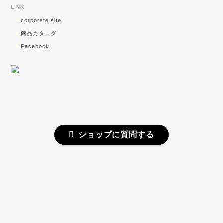
<チャームOK！> SV ひねりデザイン ピアリング
LINK
2026/08/01
corporate site
商品カタログ
ショップさんとても親切でした。発送も早く助かりま
Facebook
した！大切に使います！
お気に召していただけたようでよかったで
す！ 私自身がオーダーしたら早く欲しいっ
っ!!と思ってしまうので、なるべく早い発
送を心がけております(^^)v 引き続きご贔
屓を賜りますよう宜しくお願い致します。
柳澤商会ジュエリーショップ
ショップに質問する
訳あり｜Pt 0.32ct ダイヤモンド ネックレス
プライバシーポリシー
特定商取引法に基づく表記
2026/07/11
素晴らしいダイヤモンドのネックレスを購入出来て、
©柳澤商会 ジュエリーショップ