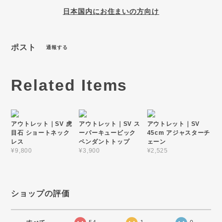
日本国内にお住まいの方向け
ポスト
通報する
Related Items
アウトレット｜SV 虎
アウトレット｜SV ス
アウトレット｜SV
目石 ショートネック
ーパーキュービック
45cm アジャスターチ
レス
ペンダントトップ
ェーン
¥9,800
¥3,900
¥2,525
ショップの評価