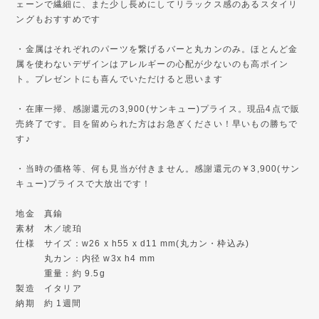
ェーンで繊細に、また少し長めにしてリラックス感のあるスタイリ
ングもおすすめです
・金属はそれぞれのパーツを繋げるバーと丸カンのみ。ほとんど金
属を使わないデザインはアレルギーの心配が少ないのも高ポイン
ト。プレゼントにも喜んでいただけると思います
・在庫一掃、感謝還元の3,900(サンキュー)プライス。現品4点で販
売終了です。目を留められた方はお急ぎください！早いもの勝ちで
す♪
・当時の価格等、何も見当が付きません。感謝還元の￥3,900(サン
キュー)プライスで大放出です！
地金 真鍮
素材 木／琥珀
仕様 サイズ：w26 x h55 x d11 mm(丸カン・枠込み)
丸カン：内径 w3x h4 mm
重量：約 9.5g
製造 イタリア
納期 約 1週間