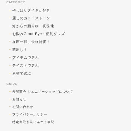
CATEGORY
思っているので、お買い得品であっても美
しくなければ、というポリシーは正解！と
やっぱりダイヤが好き
思えるコメントで嬉しいです！ 引き続きご
麗しのカラーストーン
贔屓を賜りますよう宜しくお願い致します♪
海からの贈り物 - 真珠他
お悩みGood-Bye！便利グッズ
在庫一掃、最終特価！
蔵出し！SV トルコ石／シェルカメオ ペンダントトップ
蔵出し！
b) トルコ石 大
アイテムで選ぶ
2026/08/01
テイストで選ぶ
送料対策で購入しました！可愛かったです！
素材で選ぶ
GUIDE
気軽に使っていただきたい！との蔵出し大
柳澤商会 ジュエリーショップについて
放出品ですが、楽しく使っていただけそう
でよかったです♪暑い夏に視覚で涼を取り入
お知らせ
れてくださいませ♪
お問い合わせ
プライバシーポリシー
特定商取引法に基づく表記