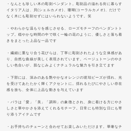
・なんとも珍しい木の彫刻ペンダント。彫刻品の溢れる街に暮らす
イタリア人は、貝(シェルカメオ)、珊瑚(コーラルカメオ)、だけで
なく木にも彫刻せずにはいられないようです。笑
・やわらかな温もりを感じさせる、ローズモチーフのペンダントト
ップ。穏やかな時間の中で咲く一輪の花のように、優しさと落ち着
きをまとった上品な一品です
・繊細に重なり合う花びらは、丁寧に彫刻されたような立体感があ
り、自然な曲線が美しく表現されています。ベージュトーンのやさ
しい色合いが、肌なじみよくナチュラルな魅力を引き立てます
・下部には、深みのある艶やかなオレンジの琥珀ビーズが揺れ、光
を受けてあたたかく輝くアクセントに。揺れるたびにやさしい存在
感を放ち、全体に上品な動きを与えています
・バラは「愛」「美」「調和」の象徴とされ、身に着ける方にやさ
しさと華やかさを添えてくれるモチーフ。日常にも特別な日にも寄
り添うアイテムです
・お手持ちのチェーンと合わせてお楽しみいただけます。華奢なチ