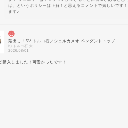
ば、というポリシーは正解！と思えるコメントで嬉しいです！
ます♪
蔵出し！SV トルコ石／シェルカメオ ペンダントトップ
b) トルコ石 大
2026/08/01
で購入しました！可愛かったです！
気軽に使っていただきたい！との蔵出し大放出品ですが、楽し
覚で涼を取り入れてくださいませ♪
<チャームOK！> SV ひねりデザイン ピアリング
2026/08/01