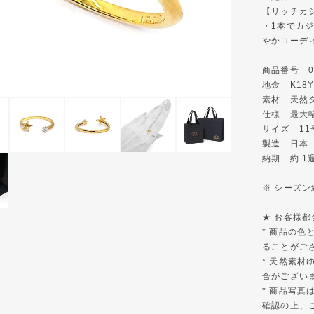
【リッチカ
・1本でカ
やかコーデ
商品番号 05-
地金 K18
素材 天然ダイ
仕様 最大幅
サイズ 11
製造 日本
納期 約 1
※ シーズ
★ お客様
* 商品の
ることがご
* 天然素材
合がござい
* 商品写
確認の上、