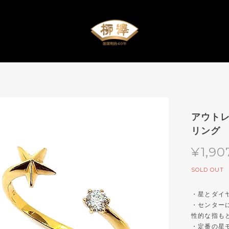
アウトレ
リング
¥1,90
SOLD OUT
・星とダイ
・センター
性的な指も
・定番の星