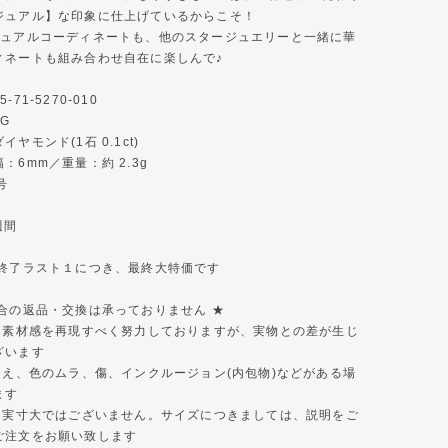
ジュアル】な印象に仕上げているからこそ！
ジュアルコーディネートも、他のスタージュエリーと一緒に華
ィネートも組み合わせ自在に楽しんで♪
71-5270-010
YG
ヤモンド(1石 0.1ct)
：6mm／重量：約 2.3g
号
週間
ン終了ラスト１につき、最終大特価です
都合の返品・交換は承っておりません ★
色と素材感を再現すべく努力しておりますが、実物との差が生じ
ざいます
ゆえ、色のムラ、傷、インクルージョン(内包物)などがある場
ます
真は実寸大ではございません。サイズにつきましては、説明をご
ご注文をお願い致します