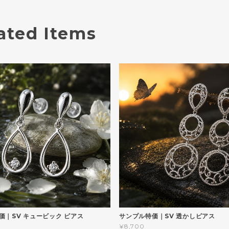
ated Items
価｜SV キュービック ピアス
サンプル特価｜SV 透かしピアス
¥8,700