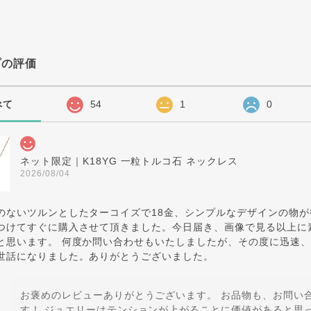
プの評価
べて
54
1
0
ネット限定｜K18YG 一粒トルコ石 ネックレス
2026/08/04
のないツルンとしたターコイズで18金、シンプルなデザインの物
つけてすぐに購入させて頂きました。今日届き、画像で見る以上に
と思います。 何度か問い合わせもいたしましたが、その度に迅速
世話になりました。ありがとうございました。
お褒めのレビューありがとうございます。 お品物も、お問い
す！ ジュエリーはテンションが上がることに価値があると思